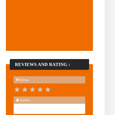
REVIEWS AND RATING :
Ratings
1 star
2 stars
3 stars
4 stars
5 stars
Nombre