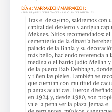
DÍA 4 : MARRAKECH / MARRAKECH :
- RUTA DE 9 DÍAS DESDE TÁNGER A LAS CIUDADES IMPERIALES
Tras el desayuno, saldremos con un
capital del desierto y antigua cap
Meknes. Sitios recomendados: el 
cementerio de la dinastía bereber 
palacio de la Bahía y su decoraci
más bello, haciendo referencia a
medina o el barrio judío Mellah y 
de la puerta Bab Debbagh, donde
y tiñen las pieles. También se rec
que cuentan con multitud de cactu
plantas acuáticas. Fueron diseñad
en 1924 y, desde 1980, son propie
vale la pena ver la plaza Jemaa e
de serpientes, músicos, cuentacue