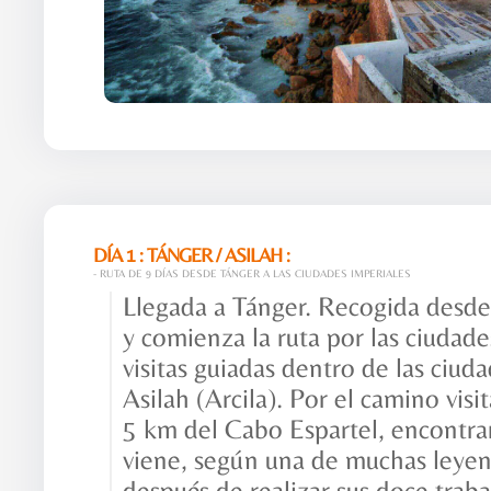
DÍA 1 : TÁNGER / ASILAH :
- RUTA DE 9 DÍAS DESDE TÁNGER A LAS CIUDADES IMPERIALES
Llegada a Tánger. Recogida desde
y comienza la ruta por las ciudad
visitas guiadas dentro de las ciuda
Asilah (Arcila). Por el camino vis
5 km del Cabo Espartel, encontra
viene, según una de muchas leyen
después de realizar sus doce traba