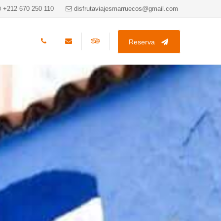
+212 670 250 110
disfrutaviajesmarruecos@gmail.com
Reserva