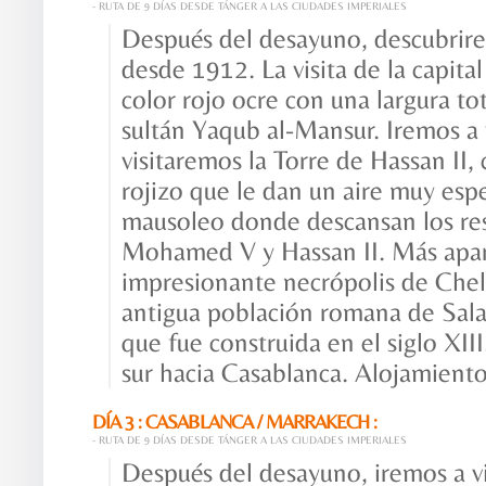
- RUTA DE 9 DÍAS DESDE TÁNGER A LAS CIUDADES IMPERIALES
Después del desayuno, descubrire
desde 1912. La visita de la capit
color rojo ocre con una largura to
sultán Yaqub al-Mansur. Iremos a 
visitaremos la Torre de Hassan II,
rojizo que le dan un aire muy espec
mausoleo donde descansan los res
Mohamed V y Hassan II. Más apart
impresionante necrópolis de Chell
antigua población romana de Sala,
que fue construida en el siglo XI
sur hacia Casablanca. Alojamiento
DÍA 3 : CASABLANCA / MARRAKECH :
- RUTA DE 9 DÍAS DESDE TÁNGER A LAS CIUDADES IMPERIALES
Después del desayuno, iremos a vi