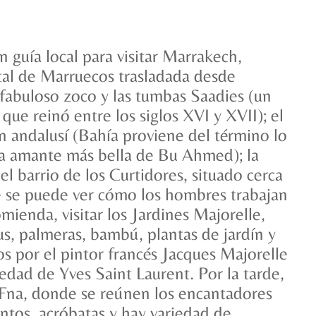
 guía local para visitar Marrakech,
ital de Marruecos trasladada desde
fabuloso zoco y las tumbas Saadies (un
que reinó entre los siglos XVI y XVII); el
ón andalusí (Bahía proviene del término lo
 la amante más bella de Bu Ahmed); la
el barrio de los Curtidores, situado cerca
 se puede ver cómo los hombres trabajan
omienda, visitar los Jardines Majorelle,
s, palmeras, bambú, plantas de jardín y
os por el pintor francés Jacques Majorelle
dad de Yves Saint Laurent. Por la tarde,
l Fna, donde se reúnen los encantadores
ntos, acróbatas y hay variedad de