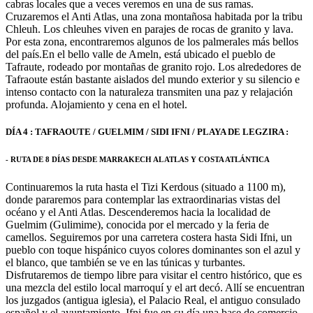
cabras locales que a veces veremos en una de sus ramas.
Cruzaremos el Anti Atlas, una zona montañosa habitada por la tribu
Chleuh. Los chleuhes viven en parajes de rocas de granito y lava.
Por esta zona, encontraremos algunos de los palmerales más bellos
del país.En el bello valle de Ameln, está ubicado el pueblo de
Tafraute, rodeado por montañas de granito rojo. Los alrededores de
Tafraoute están bastante aislados del mundo exterior y su silencio e
intenso contacto con la naturaleza transmiten una paz y relajación
profunda. Alojamiento y cena en el hotel.
DÍA 4 : TAFRAOUTE / GUELMIM / SIDI IFNI / PLAYA DE LEGZIRA :
- RUTA DE 8 DÍAS DESDE MARRAKECH AL ATLAS Y COSTA ATLÁNTICA
Continuaremos la ruta hasta el Tizi Kerdous (situado a 1100 m),
donde pararemos para contemplar las extraordinarias vistas del
océano y el Anti Atlas. Descenderemos hacia la localidad de
Guelmim (Gulimime), conocida por el mercado y la feria de
camellos. Seguiremos por una carretera costera hasta Sidi Ifni, un
pueblo con toque hispánico cuyos colores dominantes son el azul y
el blanco, que también se ve en las túnicas y turbantes.
Disfrutaremos de tiempo libre para visitar el centro histórico, que es
una mezcla del estilo local marroquí y el art decó. Allí se encuentran
los juzgados (antigua iglesia), el Palacio Real, el antiguo consulado
español y el ayuntamiento. Ifni fue en su día una base de comercio