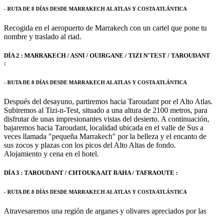
- RUTA DE 8 DÍAS DESDE MARRAKECH AL ATLAS Y COSTA ATLÁNTICA
Recogida en el aeropuerto de Marrakech con un cartel que pone tu
nombre y traslado al riad.
DÍA 2 : MARRAKECH / ASNI / OUIRGANE / TIZI N'TEST / TAROUDANT
:
- RUTA DE 8 DÍAS DESDE MARRAKECH AL ATLAS Y COSTA ATLÁNTICA
Después del desayuno, partiremos hacia Taroudant por el Alto Atlas.
Subiremos al Tizi-n-Test, situado a una altura de 2100 metros, para
disfrutar de unas impresionantes vistas del desierto. A continuación,
bajaremos hacia Taroudant, localidad ubicada en el valle de Sus a
veces llamada "pequeña Marrakech" por la belleza y el encanto de
sus zocos y plazas con los picos del Alto Altas de fondo.
Alojamiento y cena en el hotel.
DÍA 3 : TAROUDANT / CHTOUKA AIT BAHA / TAFRAOUTE :
- RUTA DE 8 DÍAS DESDE MARRAKECH AL ATLAS Y COSTA ATLÁNTICA
Atravesaremos una región de arganes y olivares apreciados por las