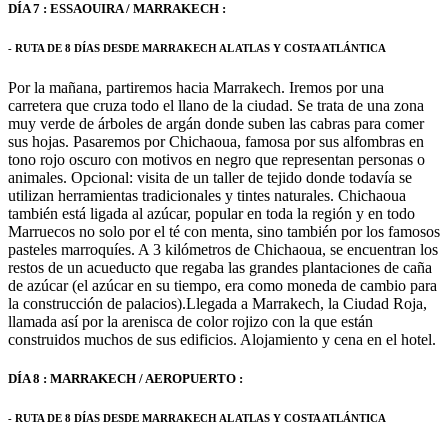
DÍA 7 : ESSAOUIRA / MARRAKECH :
- RUTA DE 8 DÍAS DESDE MARRAKECH AL ATLAS Y COSTA ATLÁNTICA
Por la mañana, partiremos hacia Marrakech. Iremos por una
carretera que cruza todo el llano de la ciudad. Se trata de una zona
muy verde de árboles de argán donde suben las cabras para comer
sus hojas. Pasaremos por Chichaoua, famosa por sus alfombras en
tono rojo oscuro con motivos en negro que representan personas o
animales. Opcional: visita de un taller de tejido donde todavía se
utilizan herramientas tradicionales y tintes naturales. Chichaoua
también está ligada al azúcar, popular en toda la región y en todo
Marruecos no solo por el té con menta, sino también por los famosos
pasteles marroquíes. A 3 kilómetros de Chichaoua, se encuentran los
restos de un acueducto que regaba las grandes plantaciones de caña
de azúcar (el azúcar en su tiempo, era como moneda de cambio para
la construcción de palacios).Llegada a Marrakech, la Ciudad Roja,
llamada así por la arenisca de color rojizo con la que están
construidos muchos de sus edificios. Alojamiento y cena en el hotel.
DÍA 8 : MARRAKECH / AEROPUERTO :
- RUTA DE 8 DÍAS DESDE MARRAKECH AL ATLAS Y COSTA ATLÁNTICA