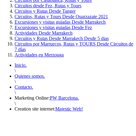
Circuitos por Casablanca, Rutas y Tours
Circuitos desde Fez, Rutas y Tours
Circuitos y Rutas Desde Tanger
Circuitos, Rutas y Tours Desde Ouarzazate 2021
Excursiones y visitas guiadas Desde Marrakech
Excursiones y visitas guiadas Desde Fez
Actividades Desde Marrakech
Circuitos y Rutas Desde Marrakech Desde 5 dias
Circuitos por Marruecos, Rutas y TOURS Desde Circuitos de
7 días
Actividades en Merzouga
Inicio.
\
Quienes somos.
\
Contacto.
\
Marketing Online:
PW Barcelona.
\
Creation site internet:
Majestic Web!