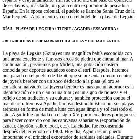
de esclavos y, más tarde, un gran centro exportador de pescado a
España. En la época colonial, el pueblo se llamaba Santa Cruz de la
Mar Pequeña. Alojamiento y cena en el hotel de la playa de Legzira.
DÍA 5 : PLAYA DE LEGZIRA / TIZNIT / AGADIR / ESSAOUIRA :
- RUTA DE 8 DÍAS DESDE MARRAKECH AL ATLAS Y COSTA ATLÁNTICA
La playa de Legzira (Gzira) es una magnífica bahía escondida con
una arena excelente y famosos arcos de piedra que entran al mar. A
continuación, pasaremos por Mirleft, una población costera
conocida por deportes acuáticos como el surf. Después, haremos
una parada en el pueblo de Tiznit, que se presenta como un centro
de joyería bereber con un zoco dedicado a la plata (el oro se
considera malvado). La joyería bereber es más que un adorno: es la
identificación de un clan o una tribu; es un signo de riqueza y el
reflejo de su tradición y su cultura; y también protección contra el
mal de ojo. Iremos a Agadir, famoso destino turístico por sus playas
arenosas en forma de media luna con agua limpia y sol casi todo el
año. Agadir fue fundada en el siglo XV por mercaderes portugueses
para hacer comercio con las caravanas saharianas (exportación de
azúcar, algodón, salitre local, etc.). La ciudad fue reconstruida
después del terremoto en 1960. Hoy día, Agadir es un puerto
importante y el principal exportador de sardinas enlatadas. Durante