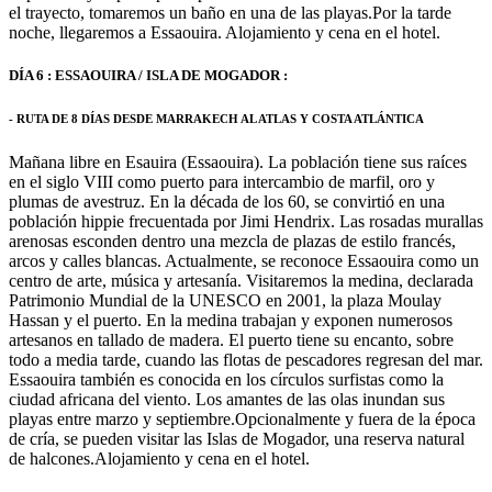
el trayecto, tomaremos un baño en una de las playas.Por la tarde
noche, llegaremos a Essaouira. Alojamiento y cena en el hotel.
DÍA 6 : ESSAOUIRA / ISLA DE MOGADOR :
- RUTA DE 8 DÍAS DESDE MARRAKECH AL ATLAS Y COSTA ATLÁNTICA
Mañana libre en Esauira (Essaouira). La población tiene sus raíces
en el siglo VIII como puerto para intercambio de marfil, oro y
plumas de avestruz. En la década de los 60, se convirtió en una
población hippie frecuentada por Jimi Hendrix. Las rosadas murallas
arenosas esconden dentro una mezcla de plazas de estilo francés,
arcos y calles blancas. Actualmente, se reconoce Essaouira como un
centro de arte, música y artesanía. Visitaremos la medina, declarada
Patrimonio Mundial de la UNESCO en 2001, la plaza Moulay
Hassan y el puerto. En la medina trabajan y exponen numerosos
artesanos en tallado de madera. El puerto tiene su encanto, sobre
todo a media tarde, cuando las flotas de pescadores regresan del mar.
Essaouira también es conocida en los círculos surfistas como la
ciudad africana del viento. Los amantes de las olas inundan sus
playas entre marzo y septiembre.Opcionalmente y fuera de la época
de cría, se pueden visitar las Islas de Mogador, una reserva natural
de halcones.Alojamiento y cena en el hotel.