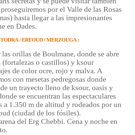
hs secretas y se puede visitar también
proseguiremos por el Valle de las Rosas
mas) hasta llegar a las impresionantes
he en Dades.
L TODRA / ERFOUD / MERZOUGA :
 las orillas de Boulmane, donde se abre
(fortalezas o castillos) y ksour
ajes de color ocre, rojo y malva. A
emos con mesetas pedregosas donde
e un trayecto lleno de ksour, oasis y
donde se encuentran las espectaculares
 a 1.350 m de altitud y rodeados por un
ud (ciudad de los fósiles).
 arena del Erg Chebbi. Cena y noche en
to.