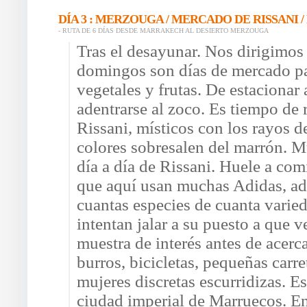
DÍA 3 : MERZOUGA / MERCADO DE RISSANI 
- RUTA DE 6 DÍAS DESDE MARRAKECH AL DESIERTO MERZOUGA
Tras el desayunar. Nos dirigimos 
domingos son días de mercado par
vegetales y frutas. De estacionar 
adentrarse al zoco. Es tiempo de 
Rissani, místicos con los rayos de
colores sobresalen del marrón. M
día a día de Rissani. Huele a com
que aquí usan muchas Adidas, ad
cuantas especies de cuanta varie
intentan jalar a su puesto a que v
muestra de interés antes de acerc
burros, bicicletas, pequeñas car
mujeres discretas escurridizas. E
ciudad imperial de Marruecos. En