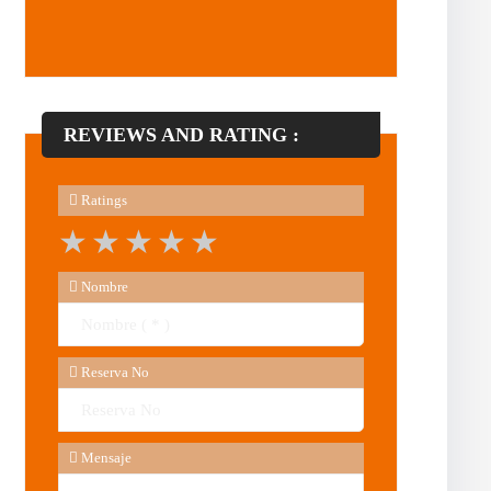
REVIEWS AND RATING :
Ratings
1 star
2 stars
3 stars
4 stars
5 stars
Nombre
Reserva No
Mensaje