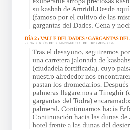
exuberante arropa preciosas kasba
su kasbah de Amridil.Desde aquí 
(famoso por el cultivo de las mis
gargantas del Dades. Cena y noc
DÍA 2 : VALLE DEL DADES / GARGANTAS DE
- RUTA DE 6 DÍAS DESDE MARRAKECH AL DESIERTO MERZOUGA
Tras el desayuno, seguiremos por
una carretera jalonada de kasbahs 
(ciudadela fortificada), cuyo pais
nuestro alrededor nos encontrar
pastan los dromedarios. Después d
palmeras llegaremos a Tineghir (
gargantas del Todra) encaramados
palmeral. Continuamos hacia Erfo
Continuación hacia las dunas de
hotel frente a las dunas del desier