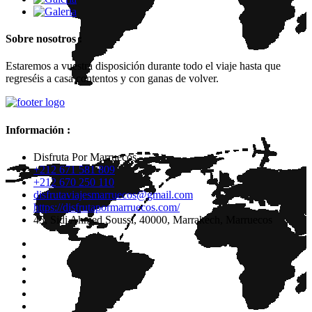
Sobre nosotros :
Estaremos a vuestra disposición durante todo el viaje hasta que
regreséis a casa contentos y con ganas de volver.
Información :
Disfruta Por Marruecos
+212 671 581 809
+212 670 250 110
disfrutaviajesmarruecos@gmail.com
https://disfrutapormarruecos.com/
45, Sidi Ahmed Soussi, 40000, Marrakech, Marruecos