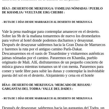
DÍA 3 : DESIERTO DE MERZOUGA / FAMILIAS NÓMADAS / PUEBLO
DE KHAMLIA / VUELTA DE ERG CHEBBI :
- RUTA DE 5 DÍAS DESDE MARRAKECH AL DESIERTO DE MERZOUGA
Vale la pena madrugar para contemplar amanecer en el desierto.
Sobre las 9h de la mañana tomaremos de nuevo los dromedarios
para volver al hotel donde podemos ducharnos y desayunar.
Después de desayunar saldremos hacia la Gran Duna de Marruecos
y haremos la ruta por el antiguo camino París-Dakar.
Descansaremos en el oasis de Tissardmine y visitaremos auténticas
jaimas nómadas por el camino. Pararemos en Khamlia, pueblo
originario de Mali. Allí, disfrutaremos de un pequeño concierto de
música gnawa mientras tomamos un té con menta. Pararemos para
comer y tarde libre para subir las dunas y contemplar la inolvidable
puesta del sol en el desierto. Alojamiento y cena en el hotele
DÍA 4 : DESIERTO DE MERZOUGA / MERCADO DE RISSANI /
GARGANTAS DEL TODRA / VALLE DEL DADES :
- RUTA DE 5 DÍAS DESDE MARRAKECH AL DESIERTO DE MERZOUGA
Después de desayunar, saldremos hacia las gargantas del Todra, un