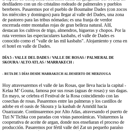
desfiladero con un río cristalino rodeado de palmerales y pueblos
bereberes. Pasaremos por el pueblo de Boumalne Dades (con zocos
los miércoles y domingos) para llegar al valle del Dades, una zona
de pastoreo para las tribus nómadas; es una franja de verdor
encerrada entre montañas rojas de gran belleza natural. Allí,
destacan los cultivos de trigo, almendros, higueras y chopos. Por la
ruta veremos las espectaculares kasbahs, el valle de Dades es
conocido como el "valle de las mil kasbahs". Alojamiento y cena en
el hotel en valle de Dades.
DÍA 5 : VALLE DEL DADES / VALLE DE ROSAS / PALMERAL DE
SKOURA / ALTO ATLAS / MARRAKECH :
- RUTA DE 5 DÍAS DESDE MARRAKECH AL DESIERTO DE MERZOUGA
Hoy atravesaremos el valle de las Rosas, que lleva hacia la capital -
Kelaa M’ Gouna, famosa por sus rosas (aguas de rosas) y sus dagas.
En mayo, se celebra el Festival de la Rosa coincidiendo con las
cosechas de rosas. Pasaremos entre las palmeras y los castillos de
adobe en el oasis de Skoura y la kasbah de Amridil hacia
Ouarzazate. Continuaremos por Alto Atlas, atravesando el puerto de
Tizi N’Tichka con paradas con vistas panorámicas. Visitaremos la
cooperativa de aceite de argan, donde nos enseñaran el proceso de
producción. Pasaremos por fértil valle del Zat un pequeño paraíso