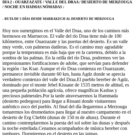
DÍA 2 : OUARZAZATE / VALLE DEL DRAA / DESIERTO DE MERZOUGA
/ NOCHE EN HAIMAS NÓMADAS :
- RUTA DE 5 DÍAS DESDE MARRAKECH AL DESIERTO DE MERZOUGA
Hoy nos sumergimos en el Valle del Draa, uno de los caminos más
hermosos en Marruecos. El valle del río Draa tiene más de 100
kilómetros, entre Ouarzazate y las puertas del desierto. Es un valle
muy verde, con palmeras datileras. Es el camino muy agradable
porque la temperatura es más baja que en la carretera, debido a la
sombra de las palmas. En la orilla del río Draa, podremos ver las
impresionantes fortificaciones de adobe, que servían para defender
la región / las Ksar. Aunque el río Draa comienza en Ouarzazate,
permanece invisible durante 60 km, hasta Agdz donde se aprecia
verdadero comienzo del valle del Draa.El pueblo bereber de Agdz,
dominado por el monte Jebel Kissane de 1535 metros de altitud, es
una pequeña población agrícola, ofrece magníficas Kasbas y
preciosos palmerales.Por la tarde atravesaremos la Hammada
(desierto pedregoso) para llegar a Rissani donde visitaremos
auténtico zoco del pueblo. Al final del día llegaremos a Merzouga
tomaremos los dromedarios para llegar al nuestro campamento en el
desierto de Erg Chebbi (dunas de 150 m de altura). Durante el
camino contemplaremos la puesta del sol sobre las dunas y después
la noche estrellada.Cenamos acompañados de música bereber con
tambores. Dormiremos en el desierto en las jaimas.