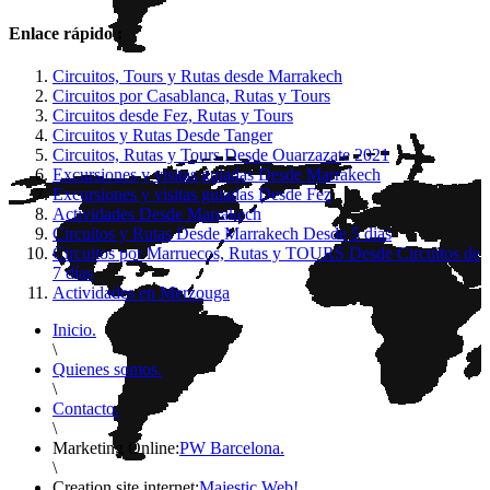
Enlace rápido :
Circuitos, Tours y Rutas desde Marrakech
Circuitos por Casablanca, Rutas y Tours
Circuitos desde Fez, Rutas y Tours
Circuitos y Rutas Desde Tanger
Circuitos, Rutas y Tours Desde Ouarzazate 2021
Excursiones y visitas guiadas Desde Marrakech
Excursiones y visitas guiadas Desde Fez
Actividades Desde Marrakech
Circuitos y Rutas Desde Marrakech Desde 5 dias
Circuitos por Marruecos, Rutas y TOURS Desde Circuitos de
7 días
Actividades en Merzouga
Inicio.
\
Quienes somos.
\
Contacto.
\
Marketing Online:
PW Barcelona.
\
Creation site internet:
Majestic Web!