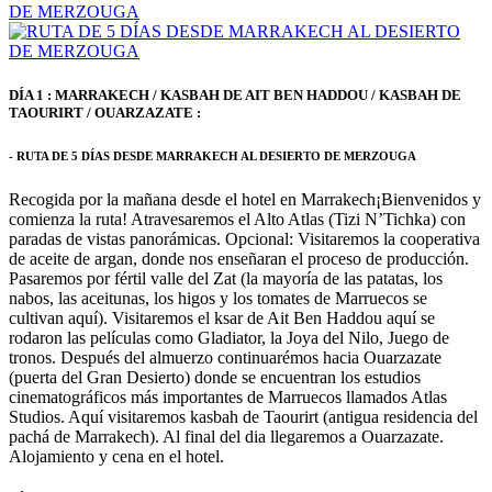
DÍA 1 : MARRAKECH / KASBAH DE AIT BEN HADDOU / KASBAH DE
TAOURIRT / OUARZAZATE :
- RUTA DE 5 DÍAS DESDE MARRAKECH AL DESIERTO DE MERZOUGA
Recogida por la mañana desde el hotel en Marrakech¡Bienvenidos y
comienza la ruta! Atravesaremos el Alto Atlas (Tizi N’Tichka) con
paradas de vistas panorámicas. Opcional: Visitaremos la cooperativa
de aceite de argan, donde nos enseñaran el proceso de producción.
Pasaremos por fértil valle del Zat (la mayoría de las patatas, los
nabos, las aceitunas, los higos y los tomates de Marruecos se
cultivan aquí). Visitaremos el ksar de Ait Ben Haddou aquí se
rodaron las películas como Gladiator, la Joya del Nilo, Juego de
tronos. Después del almuerzo continuarémos hacia Ouarzazate
(puerta del Gran Desierto) donde se encuentran los estudios
cinematográficos más importantes de Marruecos llamados Atlas
Studios. Aquí visitaremos kasbah de Taourirt (antigua residencia del
pachá de Marrakech). Al final del dia llegaremos a Ouarzazate.
Alojamiento y cena en el hotel.