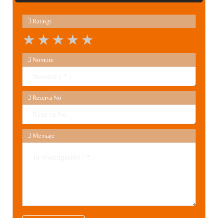
Ratings
1 star
2 stars
3 stars
4 stars
5 stars
Nombre
Reserva No
Mensaje