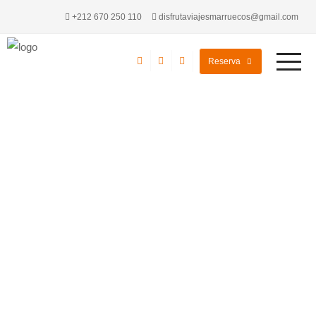
+212 670 250 110
disfrutaviajesmarruecos@gmail.com
Reserva