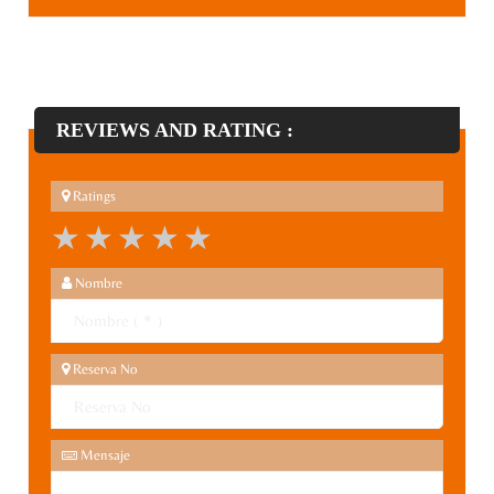
REVIEWS AND RATING :
Ratings
1 star
2 stars
3 stars
4 stars
5 stars
Nombre
Reserva No
Mensaje